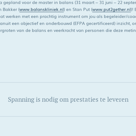
ta gepland voor de master in balans (31 maart – 31 juni – 22 septe
m Bakker (
www.balanskliniek.nl
) en Stan Put (
www.put2gether.nl
)!
laat werken met een prachtig instrument om jou als begeleider/co
nuit een objectief en onderbouwd (EFPA gecertificeerd) inzicht, o
rgroten van de balans en veerkracht van personen die deze meting
Spanning is nodig om prestaties te leveren