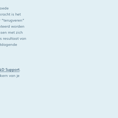
goede
racht is het
r “terugveren”
nteerd worden
ssen met zich
s resultaat van
uitdagende
&D Support
.
kern van je