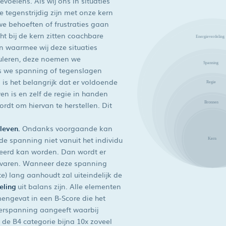
voelens. Als wij ons in situaties
e tegenstrijdig zijn met onze kern
we behoeften of frustraties gaan
ht bij de kern zitten coachbare
 waarmee wij deze situaties
uleren, deze noemen we
ls we spanning of tegenslagen
 is het belangrijk dat er voldoende
en is en zelf de regie in handen
dt om hiervan te herstellen. Dit
 leven.
Ondanks voorgaande kan
 de spanning niet vanuit het individu
leerd kan worden. Dan wordt er
varen. Wanneer deze spanning
(te) lang aanhoudt zal uiteindelijk de
eling
uit balans zijn. Alle elementen
ngevat in een B-Score die het
verspanning aangeeft waarbij
 de B4 categorie bijna 10x zoveel