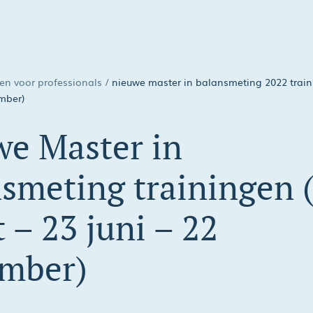
en voor professionals
/
nieuwe master in balansmeting 2022 train
ember)
e Master in
smeting trainingen 
 – 23 juni – 22
ember)