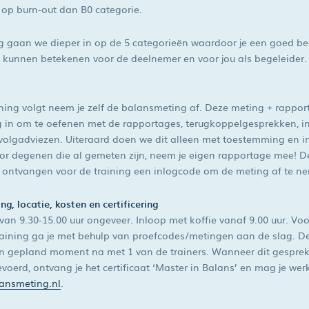
n op burn-out dan B0 categorie.
ng gaan we dieper in op de 5 categorieën waardoor je een goed bee
 kunnen betekenen voor de deelnemer en voor jou als begeleider.
ining volgt neem je zelf de balansmeting af. Deze meting + rappor
ng in om te oefenen met de rapportages, terugkoppelgesprekken, in
rvolgadviezen. Uiteraard doen we dit alleen met toestemming en in
oor degenen die al gemeten zijn, neem je eigen rapportage mee! 
, ontvangen voor de training een inlogcode om de meting af te n
ng, locatie, kosten en certificering
 van 9.30-15.00 uur ongeveer. Inloop met koffie vanaf 9.00 uur. Vo
raining ga je met behulp van proefcodes/metingen aan de slag. 
en gepland moment na met 1 van de trainers. Wanneer dit gespre
evoerd, ontvang je het certificaat ‘Master in Balans’ en mag je we
ansmeting.nl
.