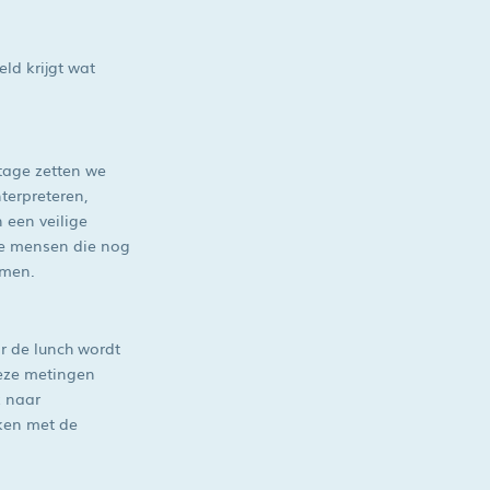
ld krijgt wat
tage zetten we
terpreteren,
 een veilige
De mensen die nog
emen.
or de lunch wordt
Deze metingen
k naar
rken met de