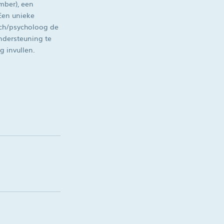
mber), een
 Een unieke
ach/psycholoog de
ndersteuning te
 invullen.