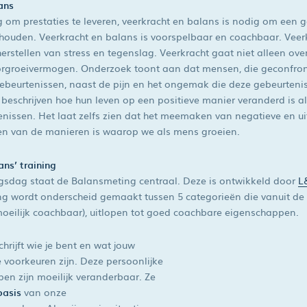
ans
 om prestaties te leveren, veerkracht en balans is nodig om een 
houden. Veerkracht en balans is voorspelbaar en coachbaar. Veerk
rstellen van stress en tegenslag. Veerkracht gaat niet alleen ove
groeivermogen. Onderzoek toont aan dat mensen, die geconfro
ebeurtenissen, naast de pijn en het ongemak die deze gebeurteni
eschrijven hoe hun leven op een positieve manier veranderd is al
enissen. Het laat zelfs zien dat het meemaken van negatieve en 
en van de manieren is waarop we als mens groeien.
ans’ training
ngsdag staat de Balansmeting centraal. Deze is ontwikkeld door
L
g wordt onderscheid gemaakt tussen 5 categorieën die vanuit de 
moeilijk coachbaar), uitlopen tot goed coachbare eigenschappen.
hrijft wie je bent en wat jouw
e voorkeuren zijn. Deze persoonlijke
en zijn moeilijk veranderbaar. Ze
basis
van onze