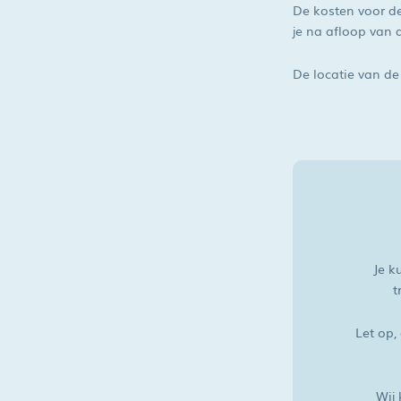
De kosten voor dez
je na afloop van d
De locatie van de
Je k
t
Let op,
Wij 