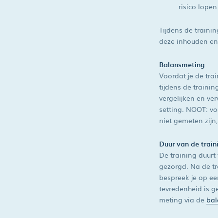
risico lope
Tijdens de traini
deze inhouden en
Balansmeting
Voordat je de tra
tijdens de traini
vergelijken en ve
setting. NOOT: v
niet gemeten zijn
Duur van de traini
De training duurt
gezorgd. Na de t
bespreek je op e
tevredenheid is g
meting via de
bal