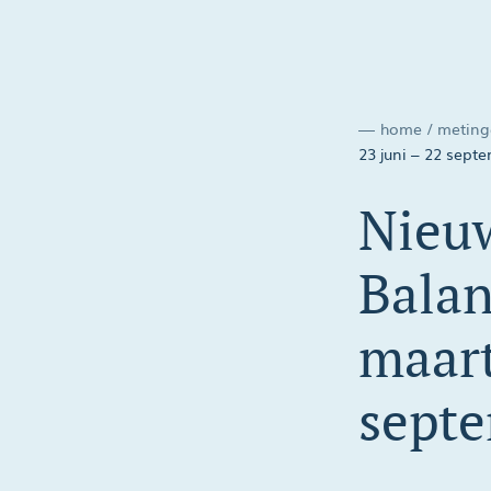
home
/
meting
23 juni – 22 sept
Nieuw
Balan
maart
sept