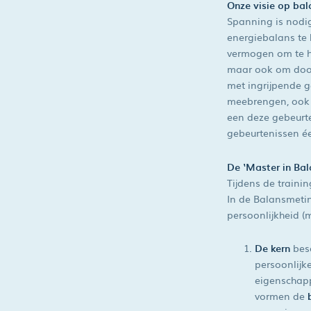
Onze visie op bal
Spanning is nodig
energiebalans te 
vermogen om te he
maar ook om door
met ingrijpende g
meebrengen, ook b
een deze gebeurt
gebeurtenissen é
De ‘Master in Bal
Tijdens de traini
In de Balansmetin
persoonlijkheid (
De kern
besc
persoonlijk
eigenschapp
vormen de