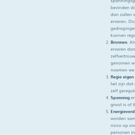
spanningsge
bevinden di
dan zullen 
ervaren. Dic
gedragingen
kunnen reg
Bronnen
. A
ervaren dan
zelfvertrouw
genomen wor
noemen we
Regie eigen
het zijn dat
zelf geregu
Spanning
er
groot is of 
Energieverd
worden same
risico op o
personen in