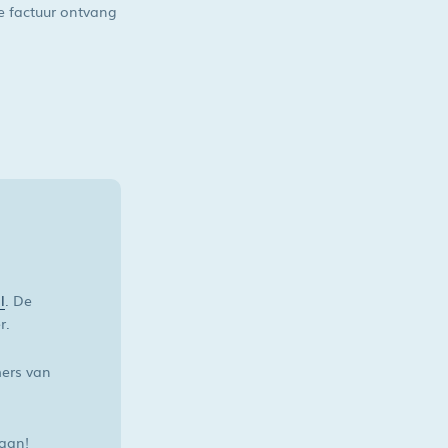
De factuur ontvang
l
. De
r.
ers van
gaan!